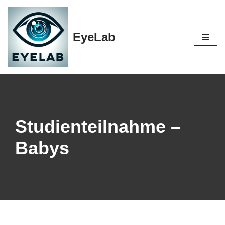
Zum
EyeLab
Inhalt
springen
Studienteilnahme –
Babys